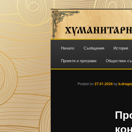
ПЛОВДИВ
ХГ "СВ. СВ.
Основно
Начало
Съобщения
История
Към
меню
Проекти и програми
Обществен съ
основното
съдържание
Posted on
27.01.2026
by
b.drago
Пр
ко