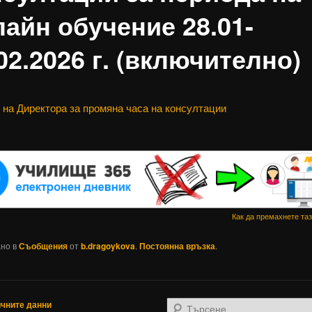
айн обучение 28.01-
02.2026 г. (включително)
 на Директора за промяна часа на консултации
Как да премахнете та
ано в
Съобщения
от
b.dragoykova
.
Постоянна връзка
.
ичните данни
Т