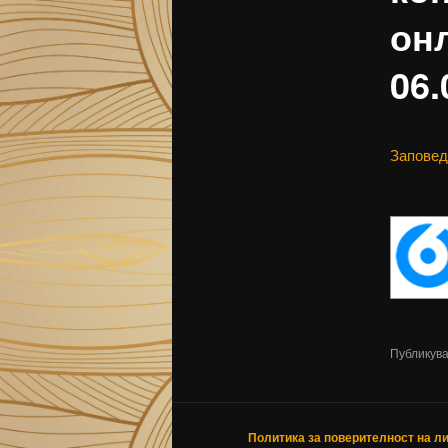
онл
06.
Заповед
Публикув
Политика за поверителност на л