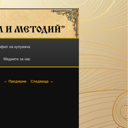
фил на купувача
Медиите за нас
Навигация
←
Предишни
Следваща
→
в
публикациите