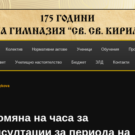
 КИРИЛ И МЕТОДИЙ"
Колектив
Нормативни актове
Ученици
Обучения
Про
вет
Училищно настоятелство
Бюджет
ЗЛД
Контакти
ykova
омяна на часа за
нсултации за периода на