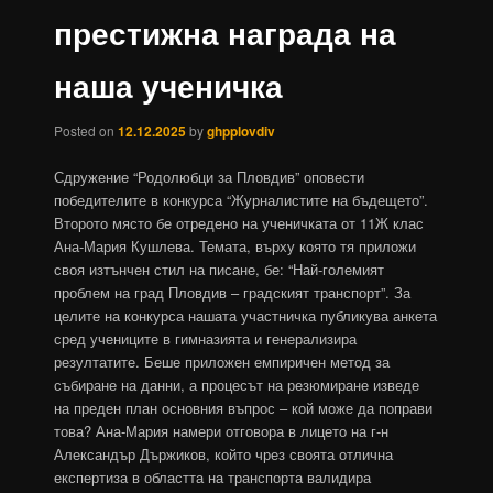
престижна награда на
наша ученичка
Posted on
12.12.2025
by
ghpplovdiv
Сдружение “Родолюбци за Пловдив” оповести
победителите в конкурса “Журналистите на бъдещето”.
Второто място бе отредено на ученичката от 11Ж клас
Ана-Мария Кушлева. Темата, върху която тя приложи
своя изтънчен стил на писане, бе: “Най-големият
проблем на град Пловдив – градският транспорт”. За
целите на конкурса нашата участничка публикува анкета
сред учениците в гимназията и генерализира
резултатите. Беше приложен емпиричен метод за
събиране на данни, а процесът на резюмиране изведе
на преден план основния въпрос – кой може да поправи
това? Ана-Мария намери отговора в лицето на г-н
Александър Държиков, който чрез своята отлична
експертиза в областта на транспорта валидира