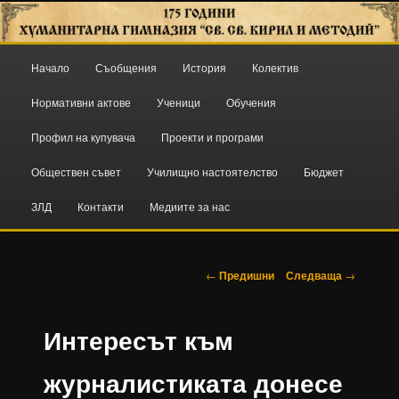
ПЛОВДИВ
Основно
Начало
Съобщения
История
Колектив
Към
ХГ "СВ. СВ. КИРИЛ И МЕТОДИЙ"
меню
Нормативни актове
Ученици
Обучения
основното
Профил на купувача
Проекти и програми
съдържание
Обществен съвет
Училищно настоятелство
Бюджет
ЗЛД
Контакти
Медиите за нас
Навигация
←
Предишни
Следваща
→
в
публикациите
Интересът към
журналистиката донесе