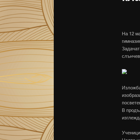
На 12 м
гимнази
Задачат
слънчев
Изложба
изобраз
посвете
В продъ
изглежд
Ученици
Целта на