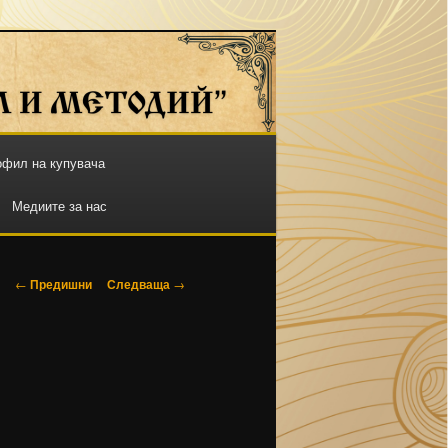
фил на купувача
Медиите за нас
Навигация
←
Предишни
Следваща
→
в
публикациите