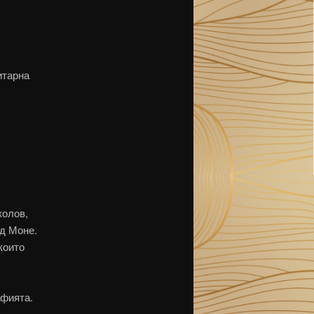
итарна
колов,
од Моне.
които
афията.