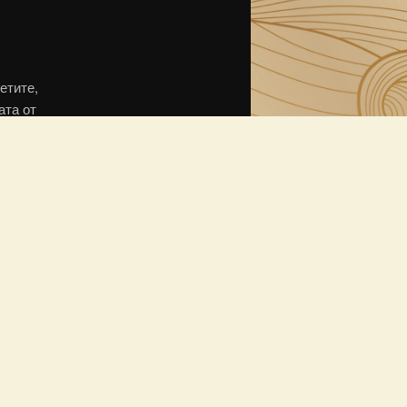
етите,
ата от
тите
ърху
стниците
рени с
ъртия