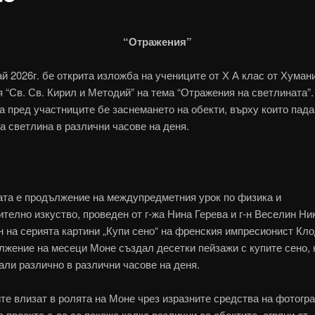
“Отражения”
ай 2026г. бе открита изложба на учениците от Х А клас от Хуман
я “Св. Св. Кирил и Методий” на тема “Отражения на светлината”.
а пред участниците бе заснемането на обекти, върху които пада
а светлина в различни часове на деня.
та е продължение на междупредметния урок по физика и
ително изкуство, проведен от г-жа Нина Герева и г-н Веселин Ни
н на серията картини „Купи сено“ на френския импресионист Кл
лжение на месеци Моне създал десетки пейзажи с купите сено, 
али различно в различни часове на деня.
те влизат в ролята на Моне чрез изразните средства на фотогр
 проекта е да се покаже колко различни са обектите, огряни от