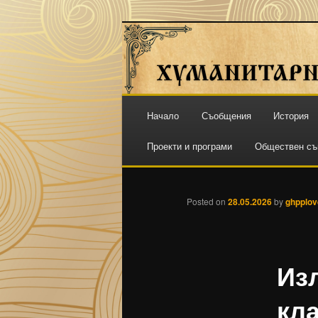
ПЛОВДИВ
ХГ "СВ. СВ.
Основно
Начало
Съобщения
История
Към
меню
Проекти и програми
Обществен съ
основното
съдържание
Posted on
28.05.2026
by
ghpplov
Из
кл