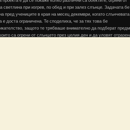
а светлина при изгрев, по обед и при залез слънце. Задачата бе
на пред учениците в края на месец декември, когато слънчевата
 е доста ограничена. Те споделиха, че за тях това бе
икателство, защото те трябваше внимателно да подберат предм
които са огрени от слънцето през целия ден и да уловят отразен
лина в различни части от деня.
та представя всеки участник с по две-три снимки, а сред засне
са цветя, жилищни сгради, училищният двор, сателитна чиния в
 чаша и други разнообразни ежедневни предмети. Много от уча
ха, че преоткриват тези обекти чрез светлината, защото са обаг
и цветове през деня.
цията може да бъде разгледана до 15 юни във фоайето на четв