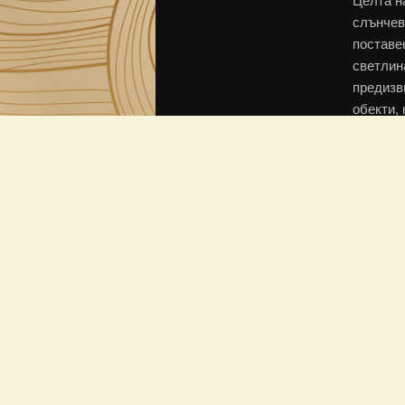
слънчев
поставе
светлина
предизв
обекти, 
тях свет
Изложба
обекти 
фасада,
сподели
различн
Експози