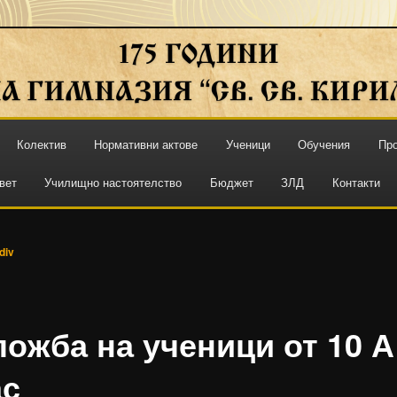
 КИРИЛ И МЕТОДИЙ"
Колектив
Нормативни актове
Ученици
Обучения
Про
вет
Училищно настоятелство
Бюджет
ЗЛД
Контакти
div
ложба на ученици от 10 А
ас